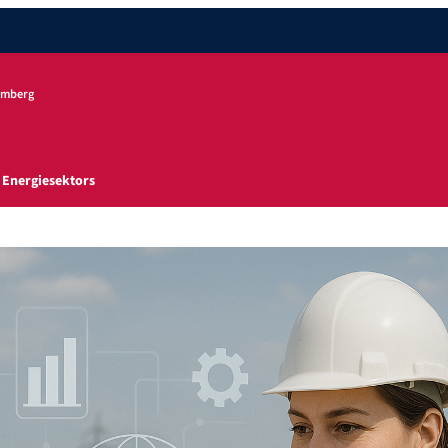
remberg
s Energiesektors