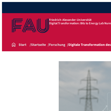
Friedrich-Alexander-Universität
Digital Transformation: Bits to Energy Lab Nu
Start
Startseite
Forschung
Digitale Transformation de