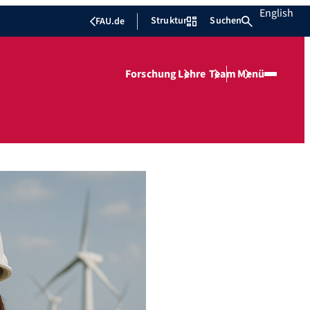
English
Struktur
Suchen
FAU.de
Forschung
Lehre
Team
Menü