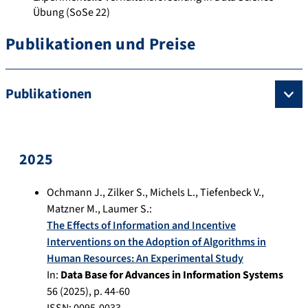
Übung (SoSe 22)
Publikationen und Preise
Publikationen
2025
Ochmann J.
,
Zilker S.
,
Michels L.
,
Tiefenbeck V.
,
Matzner M.
,
Laumer S.
:
The Effects of Information and Incentive
Interventions on the Adoption of Algorithms in
Human Resources: An Experimental Study
In:
Data Base for Advances in Information Systems
56
(
2025
), p.
44-60
ISSN: 0095-0033