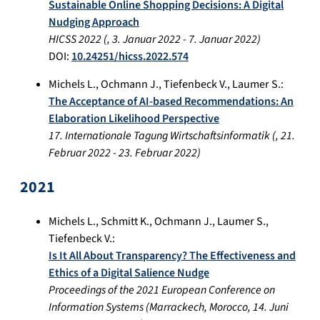
Sustainable Online Shopping Decisions: A Digital
Nudging Approach
HICSS 2022
(,
3. Januar 2022
-
7. Januar 2022
)
DOI:
10.24251/hicss.2022.574
Michels L.
,
Ochmann J.
,
Tiefenbeck V.
,
Laumer S.
:
The Acceptance of AI-based Recommendations: An
Elaboration Likelihood Perspective
17. Internationale Tagung Wirtschaftsinformatik
(,
21.
Februar 2022
-
23. Februar 2022
)
2021
Michels L.
,
Schmitt K.
,
Ochmann J.
,
Laumer S.
,
Tiefenbeck V.
:
Is It All About Transparency? The Effectiveness and
Ethics of a Digital Salience Nudge
Proceedings of the 2021 European Conference on
Information Systems
(
Marrackech, Morocco
,
14. Juni