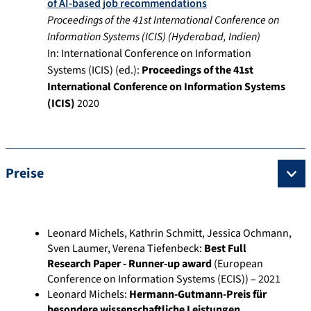
of AI-based job recommendations
Proceedings of the 41st International Conference on
Information Systems (ICIS)
(
Hyderabad, Indien
)
In:
International Conference on Information
Systems (ICIS) (ed.):
Proceedings of the 41st
International Conference on Information Systems
(ICIS)
2020
Preise
Leonard Michels
,
Kathrin Schmitt
,
Jessica Ochmann
,
Sven Laumer
,
Verena Tiefenbeck
:
Best Full
Research Paper - Runner-up award
(European
Conference on Information Systems (ECIS)) – 2021
Leonard Michels
:
Hermann-Gutmann-Preis für
besondere wissenschaftliche Leistungen