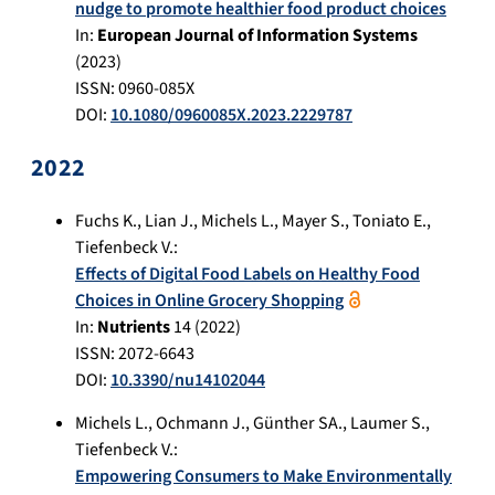
nudge to promote healthier food product choices
In:
European Journal of Information Systems
(
2023
)
ISSN: 0960-085X
DOI:
10.1080/0960085X.2023.2229787
2022
Fuchs K.
,
Lian J.
,
Michels L.
,
Mayer S.
,
Toniato E.
,
Tiefenbeck V.
:
Effects of Digital Food Labels on Healthy Food
Choices in Online Grocery Shopping
In:
Nutrients
14
(
2022
)
ISSN: 2072-6643
DOI:
10.3390/nu14102044
Michels L.
,
Ochmann J.
,
Günther SA.
,
Laumer S.
,
Tiefenbeck V.
:
Empowering Consumers to Make Environmentally