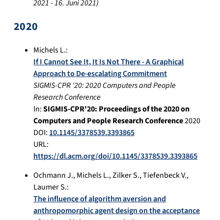
2021
-
16. Juni 2021
)
2020
Michels L.
:
If I Cannot See It, It Is Not There - A Graphical
Approach to De-escalating Commitment
SIGMIS-CPR '20: 2020 Computers and People
Research Conference
In:
SIGMIS-CPR'20: Proceedings of the 2020 on
Computers and People Research Conference
2020
DOI:
10.1145/3378539.3393865
URL:
https://dl.acm.org/doi/10.1145/3378539.3393865
Ochmann J.
,
Michels L.
,
Zilker S.
,
Tiefenbeck V.
,
Laumer S.
:
The influence of algorithm aversion and
anthropomorphic agent design on the acceptance