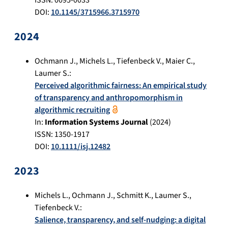
DOI:
10.1145/3715966.3715970
2024
Ochmann J.
,
Michels L.
,
Tiefenbeck V.
,
Maier C.
,
Laumer S.
:
Perceived algorithmic fairness: An empirical study
of transparency and anthropomorphism in
algorithmic recruiting
In:
Information Systems Journal
(
2024
)
ISSN: 1350-1917
DOI:
10.1111/isj.12482
2023
Michels L.
,
Ochmann J.
,
Schmitt K.
,
Laumer S.
,
Tiefenbeck V.
:
Salience, transparency, and self-nudging: a digital