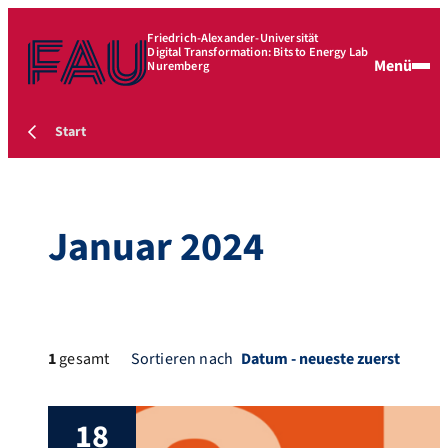
Friedrich-Alexander-Universität
Digital Transformation: Bits to Energy Lab
Menü
Nuremberg
Start
Januar 2024
1
gesamt
Sortieren nach
18