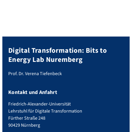
Systems Journal, einer renommierten
Fachzeitschrift (VHB Jourqual: A). Der
Artikel ist das Ergebnis der
Zusammenarbeit von Jessica Ochmann
und Sven Laumer (Schöller-
Stiftungslehrstuhl für
Wirtschaftsinformatik, FAU), Leonard
Michels und Verena Tiefenbeck
Digital Transformation: Bits to
(Arbeitsgruppe […]
Energy Lab Nuremberg
Prof. Dr. Verena Tiefenbeck
Kontakt und Anfahrt
Friedrich-Alexander-Universität
Lehrstuhl für Digitale Transformation
Fürther Straße 248
90429 Nürnberg