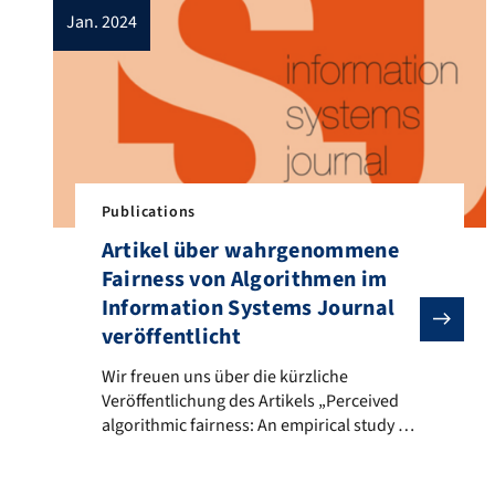
jan. 2024
Publications
Artikel über wahrgenommene
Fairness von Algorithmen im
Information Systems Journal
veröffentlicht
Wir freuen uns über die kürzliche Veröffentlichung d
Wir freuen uns über die kürzliche
Veröffentlichung des Artikels „Perceived
algorithmic fairness: An empirical study of
transparency and anthropomorphism in
algorithmic recruiting“ im Information